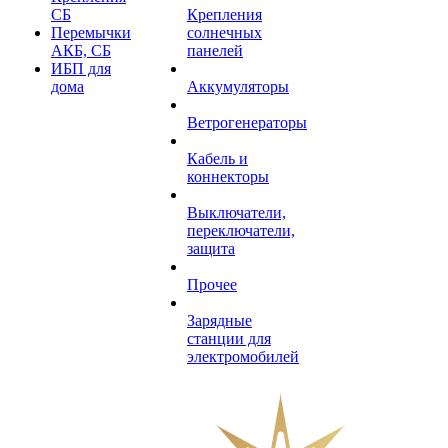
СБ
Крепления
Перемычки
солнечных
АКБ, СБ
панелей
ИБП для
дома
Аккумуляторы
Ветрогенераторы
Кабель и
коннекторы
Выключатели,
переключатели,
защита
Прочее
Зарядные
станции для
электромобилей