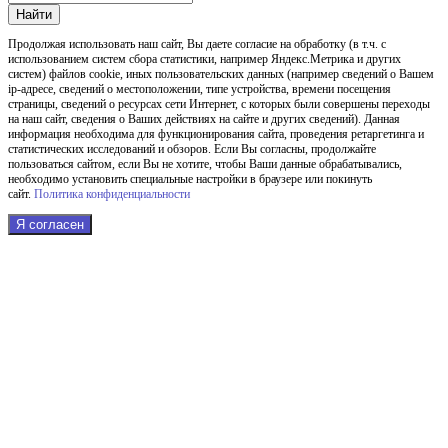
Найти
Продолжая использовать наш cайт, Вы даете согласие на обработку (в т.ч. с
использованием систем сбора статистики, например Яндекс.Метрика и других
систем) файлов cookie, иных пользовательских данных (например сведений о Вашем
ip-адресе, сведений о местоположении, типе устройства, времени посещения
страницы, сведений о ресурсах сети Интернет, с которых были совершены переходы
на наш сайт, сведения о Ваших действиях на сайте и других сведений). Данная
информация необходима для функционирования сайта, проведения ретаргетинга и
статистических исследований и обзоров. Если Вы согласны, продолжайте
пользоваться сайтом, если Вы не хотите, чтобы Ваши данные обрабатывались,
необходимо установить специальные настройки в браузере или покинуть
сайт.
Политика конфиденциальности
Я согласен