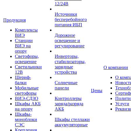
12/24В
Источники
бесперебойного
Продукция
питания ИБП
Комплексы
ВИЭ
Дорожное
Станции
освещение и
ВИЭ на
регулирование
опору
Светофоры,
Инверторы,
освещение
стабилизаторы,
Светильники
зарядные
О компании
12В
устройства
Шериф-
О комп
балки
Солнечные
Новост
Мобильные
панели
Техноб
Цены
светофоры
Сертиф
ВИЭ-СДЗО
Контроллеры
Полити
Шкафы АКБ
заряда/разряда
Услуги
на опору
АКБ
Реквиз
Шкафы-
моноблоки
Шкафы стеллажи
СЭС
аккумуляторные
Крепления