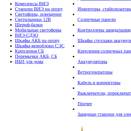
Комплексы ВИЭ
Станции ВИЭ на опору
Инверторы, стабилизаторы
Светофоры, освещение
Светильники 12В
Солнечные панели
Шериф-балки
Мобильные светофоры
Контроллеры заряда/разр
ВИЭ-СДЗО
Шкафы АКБ на опору
Шкафы стеллажи аккумул
Шкафы-моноблоки СЭС
Крепления СБ
Крепления солнечных пан
Перемычки АКБ, СБ
ИБП для дома
Аккумуляторы
Ветрогенераторы
Кабель и коннекторы
Выключатели, переключат
Прочее
Зарядные станции для эл