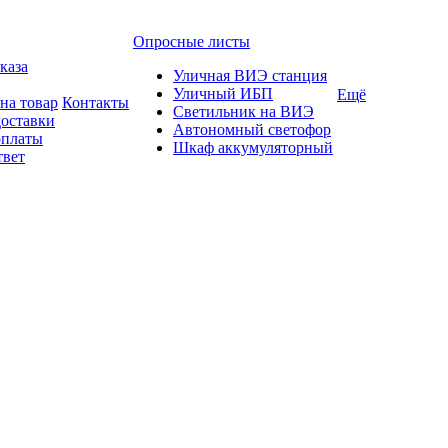
Опросные листы
каза
Уличная ВИЭ станция
Уличный ИБП
Ещё
на товар
Контакты
Светильник на ВИЭ
доставки
Автономный светофор
оплаты
Шкаф аккумуляторный
твет