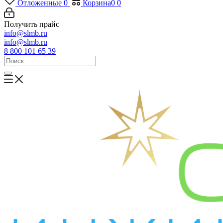
Отложенные
0
Корзина
0
0
Получить прайс
info@slmb.ru
info@slmb.ru
8 800 101 65 39