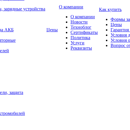
О компании
, зарядные устройства
Как купить
О компании
Формы за
Новости
Цены
Техноблог
яда АКБ
Цены
Гарантия 
Сертификаты
Условия 
Политика
яторные
Условия 
Услуги
Вопрос о
Реквизиты
елей
ели, защита
ектромобилей