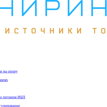
и на опору
ареях
го питания ИБП
гулирование