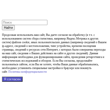
Найти
Продолжая использовать наш cайт, Вы даете согласие на обработку (в т.ч. с
использованием систем сбора статистики, например Яндекс.Метрика и других
систем) файлов cookie, иных пользовательских данных (например сведений о Вашем
ip-адресе, сведений о местоположении, типе устройства, времени посещения
страницы, сведений о ресурсах сети Интернет, с которых были совершены переходы
на наш сайт, сведения о Ваших действиях на сайте и других сведений). Данная
информация необходима для функционирования сайта, проведения ретаргетинга и
статистических исследований и обзоров. Если Вы согласны, продолжайте
пользоваться сайтом, если Вы не хотите, чтобы Ваши данные обрабатывались,
необходимо установить специальные настройки в браузере или покинуть
сайт.
Политика конфиденциальности
Я согласен