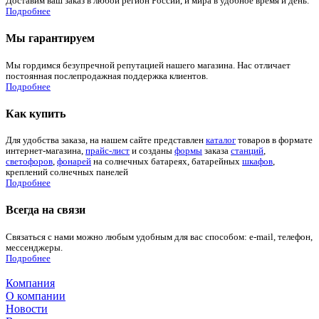
Доставим ваш заказ в любой регион России, и мира в удобное время и день.
Подробнее
Мы гарантируем
Мы гордимся безупречной репутацией нашего магазина. Нас отличает
постоянная послепродажная поддержка клиентов.
Подробнее
Как купить
Для удобства заказа, на нашем сайте представлен
каталог
товаров в формате
интернет-магазина,
прайс-лист
и созданы
формы
заказа
станций
,
светофоров
,
фонарей
на солнечных батареях, батарейных
шкафов
,
креплений солнечных панелей
Подробнее
Всегда на связи
Связаться с нами можно любым удобным для вас способом: e-mail, телефон,
мессенджеры.
Подробнее
Компания
О компании
Новости