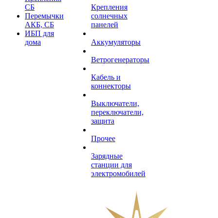
СБ
Крепления
Перемычки
солнечных
АКБ, СБ
панелей
ИБП для
дома
Аккумуляторы
Ветрогенераторы
Кабель и
коннекторы
Выключатели,
переключатели,
защита
Прочее
Зарядные
станции для
электромобилей