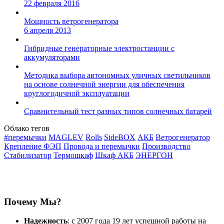
22 февраля 2016
Мощность ветрогенератора
6 апреля 2013
Гибридные генераторные электростанции с
аккумуляторами
Методика выбора автономных уличных светильников
на основе солнечной энергии для обеспечения
круглогодичной эксплуатации
Сравнительный тест разных типов солнечных батарей
Облако тегов
#перемычки
MAGLEV
Rolls
SideBOX
АКБ
Ветрогенератор
Крепление ФЭП
Провода и перемычки
Производство
Стабилизатор
Термошкаф
Шкаф АКБ
ЭНЕРГОН
Почему Мы?
Надежность
: с 2007 года 19 лет успешной работы на