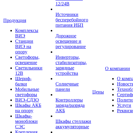
12/24В
Источники
бесперебойного
Продукция
питания ИБП
Комплексы
ВИЭ
Дорожное
Станции
освещение и
ВИЭ на
регулирование
опору
Светофоры,
Инверторы,
освещение
стабилизаторы,
Светильники
зарядные
О компании
12В
устройства
Шериф-
О комп
балки
Солнечные
Новост
Мобильные
панели
Техноб
Цены
светофоры
Сертиф
ВИЭ-СДЗО
Контроллеры
Полити
Шкафы АКБ
заряда/разряда
Услуги
на опору
АКБ
Реквиз
Шкафы-
моноблоки
Шкафы стеллажи
СЭС
аккумуляторные
Крепления