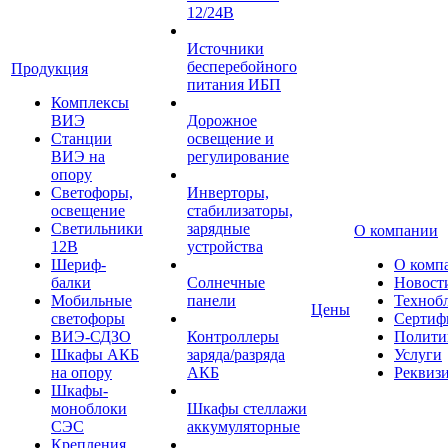
12/24В
Источники
бесперебойного
Продукция
питания ИБП
Комплексы
ВИЭ
Дорожное
Станции
освещение и
ВИЭ на
регулирование
опору
Светофоры,
Инверторы,
освещение
стабилизаторы,
Светильники
зарядные
О компании
12В
устройства
Шериф-
О комп
балки
Солнечные
Новост
Мобильные
панели
Техноб
Цены
светофоры
Сертиф
ВИЭ-СДЗО
Контроллеры
Полити
Шкафы АКБ
заряда/разряда
Услуги
на опору
АКБ
Реквиз
Шкафы-
моноблоки
Шкафы стеллажи
СЭС
аккумуляторные
Крепления