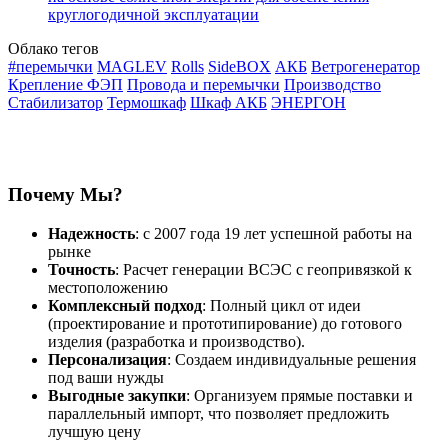
круглогодичной эксплуатации
Облако тегов
#перемычки
MAGLEV
Rolls
SideBOX
АКБ
Ветрогенератор
Крепление ФЭП
Провода и перемычки
Производство
Стабилизатор
Термошкаф
Шкаф АКБ
ЭНЕРГОН
Почему Мы?
Надежность
: с 2007 года 19 лет успешной работы на
рынке
Точность
: Расчет генерации ВСЭС с геопривязкой к
местоположению
Комплексный подход
: Полный цикл от идеи
(проектирование и прототипирование) до готового
изделия (разработка и производство).
Персонализация
: Создаем индивидуальные решения
под ваши нужды
Выгодные закупки
: Организуем прямые поставки и
параллельный импорт, что позволяет предложить
лучшую цену