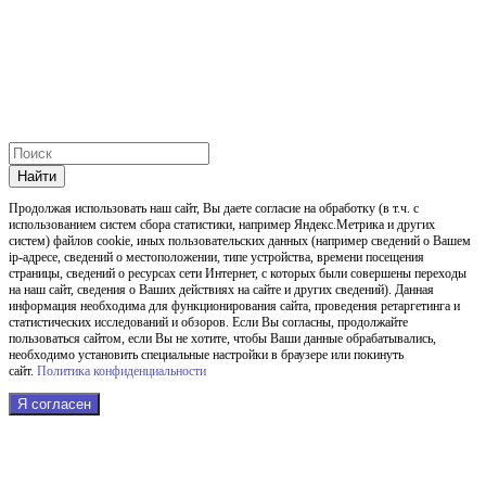
Найти
Продолжая использовать наш cайт, Вы даете согласие на обработку (в т.ч. с
использованием систем сбора статистики, например Яндекс.Метрика и других
систем) файлов cookie, иных пользовательских данных (например сведений о Вашем
ip-адресе, сведений о местоположении, типе устройства, времени посещения
страницы, сведений о ресурсах сети Интернет, с которых были совершены переходы
на наш сайт, сведения о Ваших действиях на сайте и других сведений). Данная
информация необходима для функционирования сайта, проведения ретаргетинга и
статистических исследований и обзоров. Если Вы согласны, продолжайте
пользоваться сайтом, если Вы не хотите, чтобы Ваши данные обрабатывались,
необходимо установить специальные настройки в браузере или покинуть
сайт.
Политика конфиденциальности
Я согласен