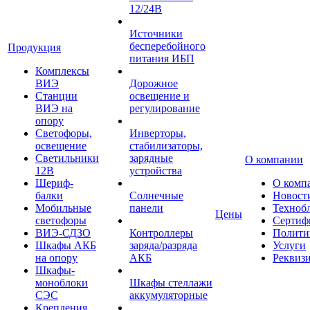
12/24В
Источники
бесперебойного
Продукция
питания ИБП
Комплексы
ВИЭ
Дорожное
Станции
освещение и
ВИЭ на
регулирование
опору
Светофоры,
Инверторы,
освещение
стабилизаторы,
Светильники
зарядные
О компании
12В
устройства
Шериф-
О комп
балки
Солнечные
Новост
Мобильные
панели
Техноб
Цены
светофоры
Сертиф
ВИЭ-СДЗО
Контроллеры
Полити
Шкафы АКБ
заряда/разряда
Услуги
на опору
АКБ
Реквиз
Шкафы-
моноблоки
Шкафы стеллажи
СЭС
аккумуляторные
Крепления