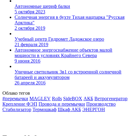
Автономные шериф балки
5 октября 2023
Солнечная энергия в бухте Тихая нацпарка "Русская
Арктика"
2 октября 2019
Учебный центр Гидромет Ладожское озеро
21 февраля 2019
Автономное энергоснабжение объектов малой
мощности в условиях Крайнего Севера
9 июня 2016
Уличные светильник 3в1 со встроенной солнечной
батареей и аккумулятором
26 апреля 2016
Облако тегов
#перемычки
MAGLEV
Rolls
SideBOX
АКБ
Ветрогенератор
Крепление ФЭП
Провода и перемычки
Производство
Стабилизатор
Термошкаф
Шкаф АКБ
ЭНЕРГОН